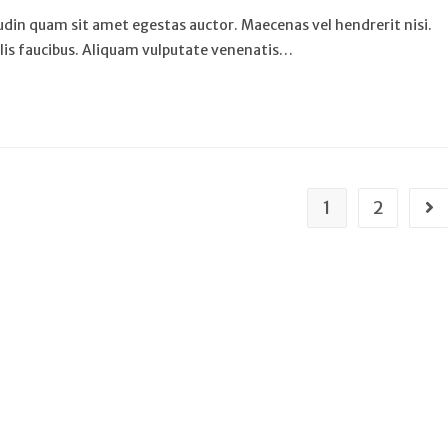
tudin quam sit amet egestas auctor. Maecenas vel hendrerit nisi.
elis faucibus. Aliquam vulputate venenatis…
1
2