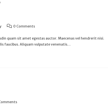
y
0 Comments
tudin quam sit amet egestas auctor. Maecenas vel hendrerit nisi.
elis faucibus. Aliquam vulputate venenatis…
Comments