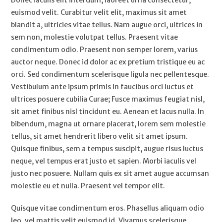
Donec iaculis elit interdum, laoreet urna consectetur,
euismod velit. Curabitur velit elit, maximus sit amet
blandit a, ultricies vitae tellus. Nam augue orci, ultrices in
sem non, molestie volutpat tellus. Praesent vitae
condimentum odio. Praesent non semper lorem, varius
auctor neque. Donec id dolor ac ex pretium tristique eu ac
orci. Sed condimentum scelerisque ligula nec pellentesque.
Vestibulum ante ipsum primis in faucibus orci luctus et
ultrices posuere cubilia Curae; Fusce maximus feugiat nisl,
sit amet finibus nisl tincidunt eu. Aenean et lacus nulla. In
bibendum, magna ut ornare placerat, lorem sem molestie
tellus, sit amet hendrerit libero velit sit amet ipsum.
Quisque finibus, sem a tempus suscipit, augue risus luctus
neque, vel tempus erat justo et sapien. Morbi iaculis vel
justo nec posuere. Nullam quis ex sit amet augue accumsan
molestie eu et nulla. Praesent vel tempor elit.
Quisque vitae condimentum eros. Phasellus aliquam odio
leo, vel mattis velit euismod id. Vivamus scelerisque