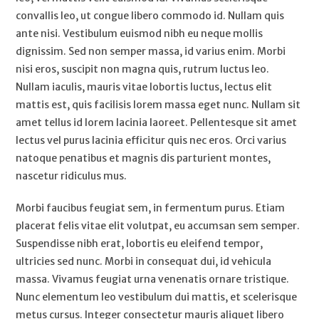
convallis leo, ut congue libero commodo id. Nullam quis
ante nisi. Vestibulum euismod nibh eu neque mollis
dignissim. Sed non semper massa, id varius enim. Morbi
nisi eros, suscipit non magna quis, rutrum luctus leo.
Nullam iaculis, mauris vitae lobortis luctus, lectus elit
mattis est, quis facilisis lorem massa eget nunc. Nullam sit
amet tellus id lorem lacinia laoreet. Pellentesque sit amet
lectus vel purus lacinia efficitur quis nec eros. Orci varius
natoque penatibus et magnis dis parturient montes,
nascetur ridiculus mus.
Morbi faucibus feugiat sem, in fermentum purus. Etiam
placerat felis vitae elit volutpat, eu accumsan sem semper.
Suspendisse nibh erat, lobortis eu eleifend tempor,
ultricies sed nunc. Morbi in consequat dui, id vehicula
massa. Vivamus feugiat urna venenatis ornare tristique.
Nunc elementum leo vestibulum dui mattis, et scelerisque
metus cursus. Integer consectetur mauris aliquet libero