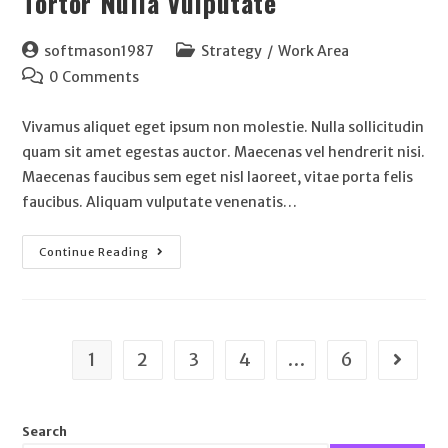
Tortor Nulla Vulputate
softmason1987
Strategy
/
Work Area
0 Comments
Vivamus aliquet eget ipsum non molestie. Nulla sollicitudin
quam sit amet egestas auctor. Maecenas vel hendrerit nisi.
Maecenas faucibus sem eget nisl laoreet, vitae porta felis
faucibus. Aliquam vulputate venenatis…
Continue Reading
1
2
3
4
…
6
Search