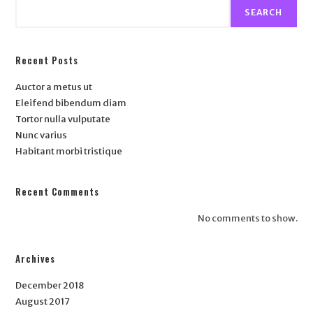
SEARCH
Recent Posts
Auctor a metus ut
Eleifend bibendum diam
Tortor nulla vulputate
Nunc varius
Habitant morbi tristique
Recent Comments
No comments to show.
Archives
December 2018
August 2017